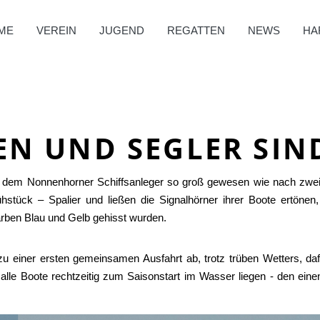
ME
VEREIN
JUGEND
REGATTEN
NEWS
HA
EN UND SEGLER SIN
 auf dem Nonnenhorner Schiffsanleger so groß gewesen wie nach z
ück – Spalier und ließen die Signalhörner ihrer Boote ertönen, 
farben Blau und Gelb gehisst wurden.
u einer ersten gemeinsamen Ausfahrt ab, trotz trüben Wetters, d
lle Boote rechtzeitig zum Saisonstart im Wasser liegen - den eine