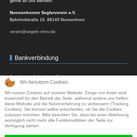
gerne an uns wenden.
Non­nen­horner Seglerverein e.V.
Bahnhofstraße 16, 88149
Non­nen­horn
verein@segeln-nhsv.de
Bankverbindung
Sparkasse Schwaben-Bodensee
Wir benutzen Cookies
IBAN-Code:
DE
10 7315 0000 0000 5067 25
BIC
/SWIFT-Code:
BYLADEM
1
MLM
Wir nutzen Cookies auf unserer Website. Einige von ihnen sind
essenziell für den Betrieb der Seite, während andere uns helfen,
Bodensee­bank
diese Website und die Nutzererfahrung zu verbessern (Tracking
Cookies). Sie können selbst entscheiden, ob Sie die Cookies
IBAN-Code:
DE
72 7336 9821 0000 0069 71
zulassen möchten. Bitte beachten Sie, dass bei einer Ablehnung
BIC
/SWIFT-Code:
GENODEF
1
LBB
womöglich nicht mehr alle Funktionalitäten der Seite zur
Verfügung stehen.