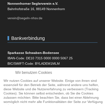
Non­nen­horner Seglerverein e.V.
Bahnhofstraße 16, 88149
Non­nen­horn
verein@segeln-nhsv.de
Bankverbindung
Sparkasse Schwaben-Bodensee
IBAN-Code:
DE
10 7315 0000 0000 5067 25
BIC
/SWIFT-Code:
BYLADEM
1
MLM
Wir benutzen Cookies
Bodensee­bank
IBAN-Code:
DE
72 7336 9821 0000 0069 71
Wir nutzen Cookies auf unserer Website. Einige von ihnen sind
BIC
/SWIFT-Code:
GENODEF
1
LBB
essenziell für den Betrieb der Seite, während andere uns helfen,
diese Website und die Nutzererfahrung zu verbessern (Tracking
Cookies). Sie können selbst entscheiden, ob Sie die Cookies
zulassen möchten. Bitte beachten Sie, dass bei einer Ablehnung
womöglich nicht mehr alle Funktionalitäten der Seite zur Verfügung
Impressum
I
Haftung
I
Datenschutz